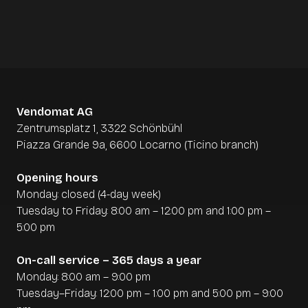
Flexibilität
: Egal ob kleines Café, Hotel oder
Foodtruck – Ihr bleibt mobil und flexibel im Betrieb.
Zukunftssicherheit
: Moderne Systeme mit
Schnittstellen, Cloud-Technologie und schneller
Skalierbarkeit helfen Euch, in der Branche vorne zu
bleiben.
Vendomat AG
Zentrumsplatz 1, 3322 Schönbühl
Piazza Grande 9a, 6600 Locarno (Ticino branch)
Opening hours
Monday: closed (4-day week)
Tuesday to Friday: 8:00 am – 12:00 pm and 1:00 pm –
5:00 pm
On-call service – 365 days a year
Monday: 8:00 am – 9:00 pm
Tuesday–Friday: 12:00 pm – 1:00 pm and 5:00 pm – 9:00