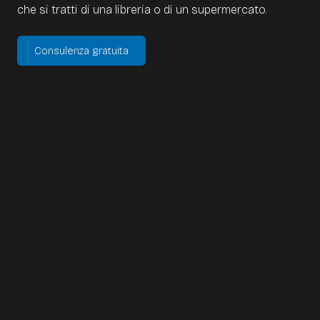
che si tratti di una libreria o di un supermercato.
Consulenza gratuita
I self-order terminals diventano
sempre piu importanti:
I clienti hanno sempre meno tempo e desiderano
essere serviti rapidamente. Con un self-order terminal
vend.AI risparmi tempo e aumenti la soddisfazione
degli ospiti.