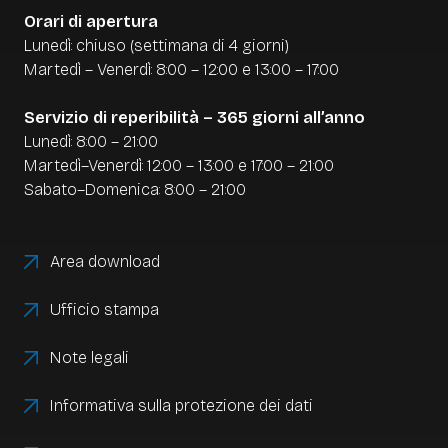
datengestützte Auswertung hilft Ihnen, das
Orari di apertura
Sortiment zu optimieren, Food Waste zu
Lunedì: chiuso (settimana di 4 giorni)
reduzieren und den Wareneinkauf präzise zu
Martedì – Venerdì: 8:00 – 12:00 e 13:00 – 17:00
planen.
Servizio di reperibilità – 365 giorni all’anno
Lunedì: 8:00 – 21:00
Martedì–Venerdì: 12:00 – 13:00 e 17:00 – 21:00
Sabato–Domenica: 8:00 – 21:00
Area download
Ufficio stampa
Note legali
Informativa sulla protezione dei dati