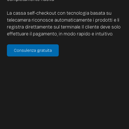
La cassa self-checkout con tecnologia basata su
telecamera riconosce automaticamente i prodotti e li
registra direttamente sul terminale. Il cliente deve solo
effettuare il pagamento, in modo rapido e intuitivo.
Consulenza gratuita
Cosa dovresti sapere sulle
casse self-checkout basate su
AI: