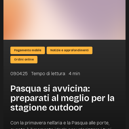
Pagamento mobile
Notizie e approfondimenti
Ordini online
09.04.25
Tempo di lettura
:
4
min
Pasqua si avvicina:
preparati al meglio per la
stagione outdoor
Con la primavera nell’aria e la Pasqua alle porte,