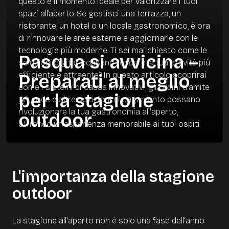
questo è il momento ideale per valorizzare i tuoi
spazi all’aperto. Se gestisci una terrazza, un
ristorante, un hotel o un locale gastronomico, è ora
di rinnovare le aree esterne e aggiornarle con le
tecnologie più moderne. Ti sei mai chiesto come le
Pasqua si avvicina –
soluzioni digitali possano rendere la tua attività più
efficiente e attraente? In questo articolo scoprirai
Preparati al meglio
come i sistemi di cassa innovativi, gli ordini tramite
per la stagione
QR code e altre soluzioni di pagamento possano
rivoluzionare la tua gastronomia all'aperto,
outdoor
offrendo un'esperienza memorabile ai tuoi ospiti.
L'importanza della stagione
outdoor
La stagione all'aperto non è solo una fase dell'anno: