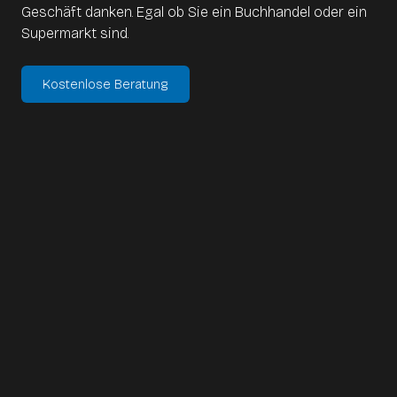
Geschäft danken. Egal ob Sie ein Buchhandel oder ein
Supermarkt sind.
Kostenlose Beratung
Self-Order-Terminal sind
immer wichtiger:
Kunden haben immer weniger Zeit und möchten
schnell bedient werden. Mit einem vend.AI Self-Order-
Terminal können Sie Zeit sparen und Gäste zufrieden
stellen.