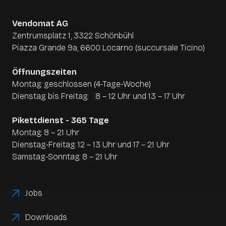
Express SOT?
an Kundenkarten-Systeme ist ebenfalls möglich.
Das Terminal bietet maximale Flexibilität: Es kann
Vendomat AG
als
Tischgerät (Desktop)
auf bestehenden
Zentrumsplatz 1, 3322 Schönbühl
Theken platziert, an der Wand montiert oder auf
Piazza Grande 9a, 6600 Locarno (succursale Ticino)
einem schlanken Standfuss freistehend im Raum
positioniert werden.
Öffnungszeiten
Montag: geschlossen (4-Tage-Woche)
Dienstag bis Freitag: 8 – 12 Uhr und
13 – 17 Uhr
Pikettdienst - 365 Tage
Montag: 8 – 21 Uhr
Dienstag-Freitag:
12 – 13 Uhr
und
17 – 21 Uhr
Samstag-Sonntag:
8 – 21 Uhr
Jobs
Downloads