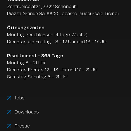
reibungslos und unterstützt Sie im Tagesgeschäft
auf die App, sondern auch persönliche
Zentrumsplatz 1, 3322 Schönbühl
jederzeit zuverlässig.
Unterstützung bei Einrichtung und Nutzung:
Piazza Grande 9a, 6600 Locarno (succursale Ticino)
• Einrichtung der Benutzerrechte und Dashboards
Öffnungszeiten
• Schulung zur Interpretation der wichtigsten
Montag: geschlossen (4-Tage-Woche)
Kennzahlen
Dienstag bis Freitag: 8 – 12 Uhr und
13 – 17 Uhr
• Praxistipps für den Einsatz im Tagesgeschäft und
zur Optimierung Ihrer Abläufe
Pikettdienst - 365 Tage
Montag: 8 – 21 Uhr
Mit uns holen Sie das volle Potenzial aus der Pulse
Dienstag-Freitag:
12 – 13 Uhr
und
17 – 21 Uhr
App - schnell, einfach und klar verständlich.
Samstag-Sonntag:
8 – 21 Uhr
Jobs
Downloads
Presse