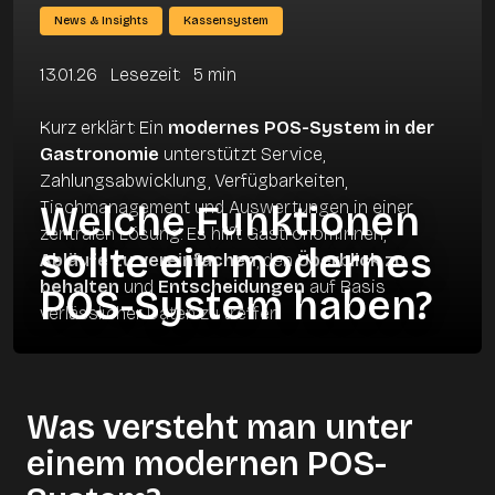
News & Insights
Kassensystem
13.01.26
Lesezeit
:
5
min
Kurz erklärt:
Ein
modernes POS-System in der
Gastronomie
unterstützt Service,
Zahlungsabwicklung, Verfügbarkeiten,
Tischmanagement und Auswertungen in einer
Welche Funktionen
zentralen Lösung. Es hilft Gastronom:innen,
sollte ein modernes
Abläufe zu vereinfachen
, den
Überblick zu
behalten
und
Entscheidungen
auf Basis
POS-System haben?
verlässlicher Daten zu treffen.
Was versteht man unter
einem modernen POS-