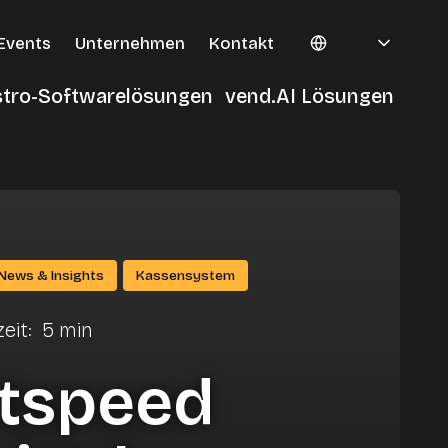
Events
Unternehmen
Kontakt
tro-Softwarelösungen
vend.AI Lösungen
-
ro
en
News & Insights
Kassensystem
eit
:
5
min
htspeed
ile