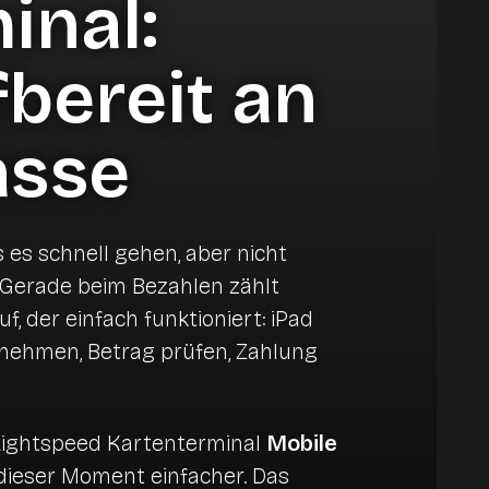
inal:
d Kurzentren
Digitale Gastro-Softwarelösungen für
nen
fbereit an
eine effiziente Gastronomie.
Das perfekte Kassensystem für die
Gastronomie: Lightspeed Restaurant
Jetzt beraten lassen
asse
mie
Mehr erfahren
es schnell gehen, aber nicht
Self-Order Lösungen für alle Branchen
 Gerade beim Bezahlen zählt
Jetzt beraten lassen
f, der einfach funktioniert: iPad
nehmen, Betrag prüfen, Zahlung
Lightspeed Kartenterminal
Mobile
dieser Moment einfacher. Das