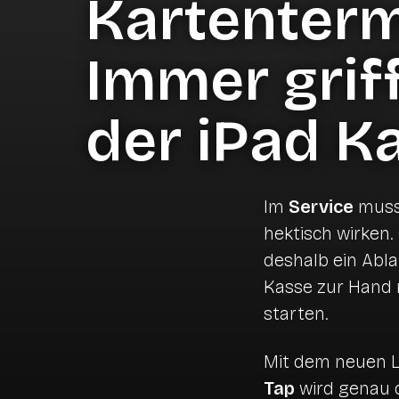
Kartenterm
Betagtenheime un
Hütten & Bergbah
Immer grif
Buchhaltung
Kantinen &
der iPad K
Betriebsgastrono
Schnittstellen & Integrationen
Im
Service
muss 
hektisch wirken.
Benchmarks & Trends
deshalb ein Ablau
Kasse zur Hand 
starten.
Mit dem neuen 
Tap
wird genau 