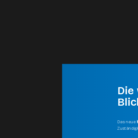
Die 
Blic
Das neue
Zuständigk