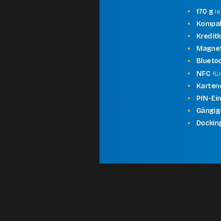
170 g
le
Kompak
Kredit
Magnet
Blueto
NFC
für
Karten
PIN-Ei
Gängig
Dockin