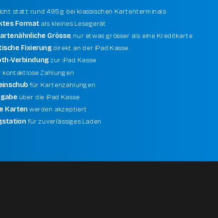
icht statt rund 495 g bei klassischen Kartenterminals
tes Format
als kleines Lesegerät
kartenähnliche Grösse
, nur etwas grösser als eine Kreditkarte
ische Fixierung
direkt an der iPad Kasse
oth-Verbindung
zur iPad Kasse
 kontaktlose Zahlungen
einschub
für Kartenzahlungen
ngabe
über die iPad Kasse
e Karten
werden akzeptiert
gstation
für zuverlässiges Laden