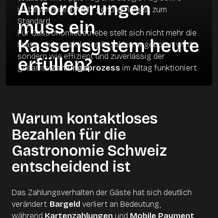
Anforderungen
insbesondere
TWINT
gehören längst zum
Standard.
muss ein
Für Gastronomiebetriebe stellt sich nicht mehr die
Kassensystem heute
Frage, ob kontaktloses Bezahlen angeboten wird,
sondern wie effizient und zuverlässig der
erfüllen?
gesamte
Zahlungsprozess
im Alltag funktioniert.
Warum kontaktloses
Bezahlen für die
Gastronomie Schweiz
entscheidend ist
Das Zahlungsverhalten der Gäste hat sich deutlich
verändert.
Bargeld
verliert an Bedeutung,
während
Kartenzahlungen
und
Mobile Payment