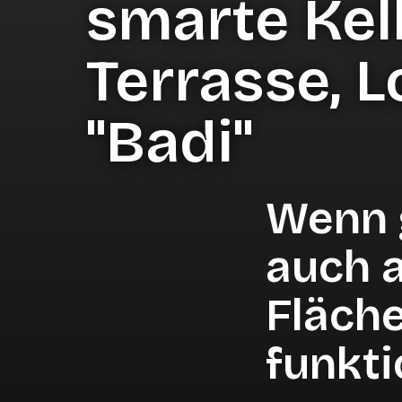
smarte Kell
Betagtenheime un
Hütten & Bergbah
Terrasse, 
Buchhaltung
Kantinen &
"Badi"
Betriebsgastrono
Schnittstellen & Integrationen
Wenn 
Benchmarks & Trends
auch 
Fläch
funkti