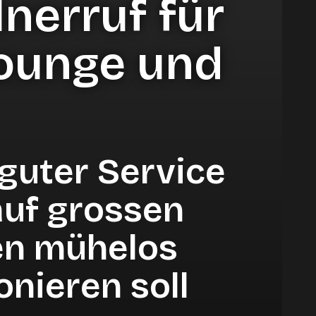
nerruf für
d Kurzentren
Digitale Gastro-Softwarelösungen für
nen
Lounge und
eine effiziente Gastronomie.
Das perfekte Kassensystem für die
Gastronomie: Lightspeed Restaurant
Jetzt beraten lassen
mie
Mehr erfahren
guter Service
Self-Order Lösungen für alle Branchen
auf grossen
Jetzt beraten lassen
en mühelos
onieren soll