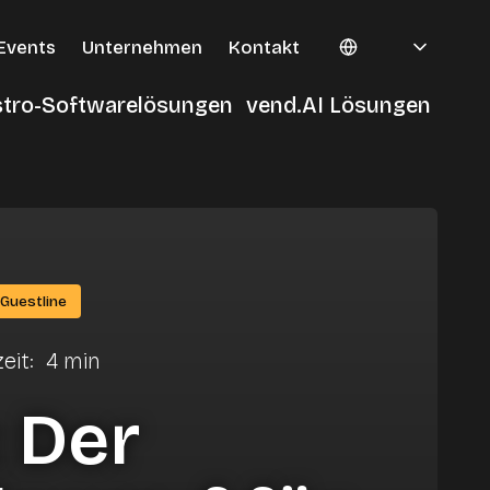
Events
Unternehmen
Kontakt
tro-Softwarelösungen
vend.AI Lösungen
-
ro
en
Guestline
eit
:
4
min
 Der
ile