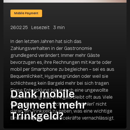
Mobile Payment
26.02.25
Lesezeit
:
3
min
In den letzten Jahren hat sich das
Zahlungsverhalten in der Gastronomie
grundlegend verändert. Immer mehr Gäste
bevorzugen es, ihre Rechnungen mit Karte oder
mobil per Smartphone zu begleichen – sei es aus
Bequemlichkeit, Hygienegründen oder weil sie
schlichtweg kein Bargeld mehr bei sich tragen.
Diese Entwicklung hat jedoch eine ungewollte
Dank mobile
Nebenwirkung: Das Trinkgeld bleibt oft aus. Viele
Payment mehr
Gäste denken beim „schnellen Bezahlen“ nicht
daran, ein Trinkgeld zu geben, was eine wichtige
Trinkgeld?
Einnahmequelle für Servicekräfte vernachlässigt.