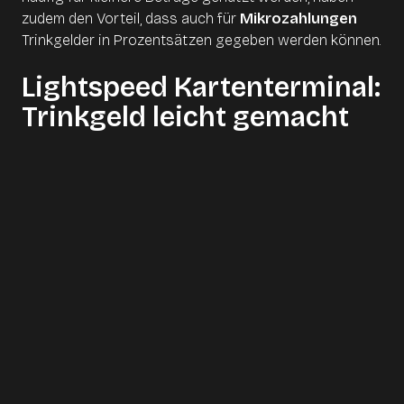
zudem den Vorteil, dass auch für
Mikrozahlungen
Trinkgelder in Prozentsätzen gegeben werden können.
Lightspeed Kartenterminal:
Trinkgeld leicht gemacht
Doch wie können Sie dies in Ihrem Betrieb umsetzen?
Unser
Lightspeed Kartenterminal
hat genau diese
integrierten Buttons, die es ermöglichen, beim
Bezahlen
schnell und unkompliziert ein Trinkgeld
in Prozent hinzuzufügen
. Die Prozentsätze sind im
Backoffice einfach anpassbar. Für noch mehr
Flexibilität gibt es zusätzlich einen Button für einen
individuellen Betrag – damit jeder Gast frei
entscheiden kann, wie viel Trinkgeld er geben möchte.
Der Lightspeed-Kunde Restaurant Tigre berichtet: „Seit
wir Lightspeed Payments nutzen, können wir einen
Anstieg von über 40% beim Trinkgeld verzeichnen.“