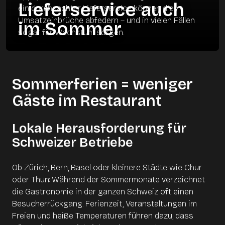
Lieferservice auch
ein durchdachter Lieferservice können die
Umsatzeinbrüche abfedern – und in vielen Fällen
im Sommer
sogar für Wachstum sorgen.
Sommerferien = weniger
Gäste im Restaurant
Lokale Herausforderung für
Schweizer Betriebe
Ob Zürich, Bern, Basel oder kleinere Städte wie Chur
oder Thun: Während der Sommermonate verzeichnet
die Gastronomie in der ganzen Schweiz oft einen
Besucherrückgang. Ferienzeit, Veranstaltungen im
Freien und heiße Temperaturen führen dazu, dass